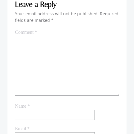
Leave a Reply
Your email address will not be published.
Required
fields are marked
*
Comment
*
Name
*
Email
*