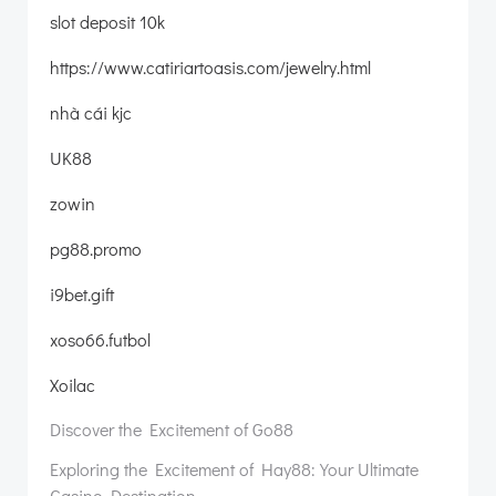
slot deposit 10k
https://www.catiriartoasis.com/jewelry.html
nhà cái kjc
UK88
zowin
pg88.promo
i9bet.gift
xoso66.futbol
Xoilac
Discover the Excitement of Go88
Exploring the Excitement of Hay88: Your Ultimate
Casino Destination