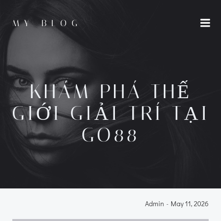
Skip
to
MY BLOG
content
KHÁM PHÁ THẾ
GIỚI GIẢI TRÍ TẠI
GO88
Admin
-
May 11, 2026