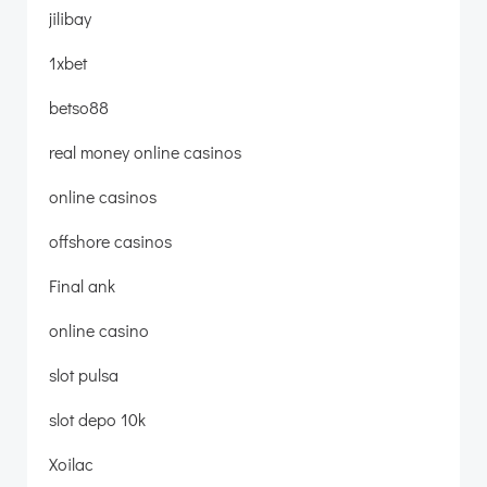
jilibay
1xbet
betso88
real money online casinos
online casinos
offshore casinos
Final ank
online casino
slot pulsa
slot depo 10k
Xoilac