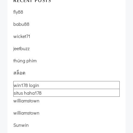
RECENT POSTS
fly88
babu88
wicket71
jeetbuzz
thúng phim
สล็อต
win178 login
situs haha178
williamstown
williamstown
Sunwin